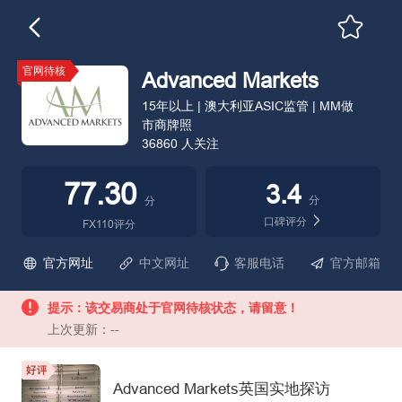
官网待核
Advanced Markets
15年以上 | 澳大利亚ASIC监管 | MM做
市商牌照
36860 人关注
77.30
3.4
分
分
口碑评分
FX110评分
官方网址
中文网址
客服电话
官方邮箱
提示：该交易商处于官网待核状态，请留意！
上次更新：--
Advanced Markets英国实地探访