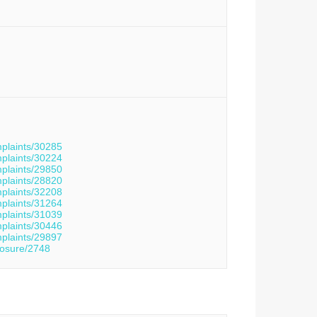
mplaints/30285
mplaints/30224
mplaints/29850
mplaints/28820
mplaints/32208
mplaints/31264
mplaints/31039
mplaints/30446
mplaints/29897
posure/2748