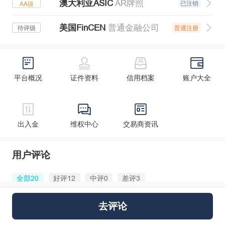
澳大利亚ASIC
AR牌照
已注销
AA级
美国FinCEN
普通金融公司
普通注册
待评级
平台概况
证件资料
信用档案
账户大全
出入金
维权中心
交易商资讯
用户评论
全部20
好评12
中评0
差评3
YY28413681
去评论
出金二十几天没到账