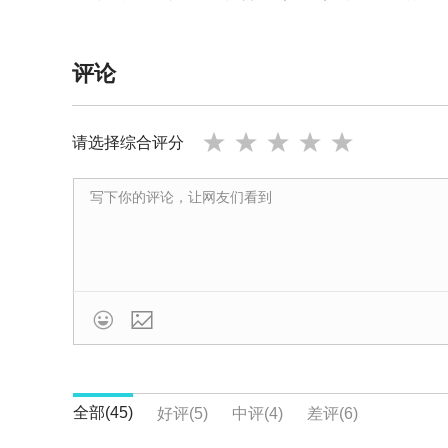
与全球金融市场。公司强调诚信、透明与可靠的合
评论
全球监管与运营实体
TrioMarkets 的运营主体包括 Triomarket
请选择综合评分
供在线交易服务。该监管资格支持公司在外汇、商
注：在不同地区也可能存在其他运营实体或监管安
核心产品与市场覆盖
TrioMarkets 提供覆盖全球主要市场的交易产

外汇货币对：涵盖 60+ 主流及交叉货币对
股票差价合约：涵盖多国主要公司股票
全部(45)
好评(5)
中评(4)
差评(6)