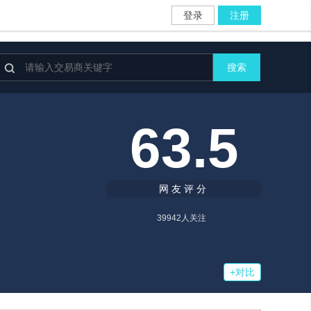
登录
注册

搜索
63.5
网友评分
39942
人关注
+对比