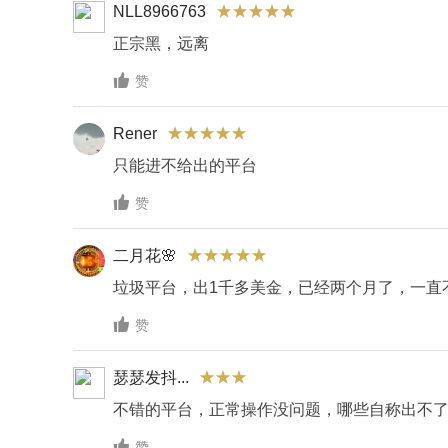
加密货币 CFD：如 Bitcoin、Ethereum 等
NLL8966763
正宗黑，远离
全球主要指数：如 Nasdaq、S&P 500、FTSE 等

赞
贵金属与能源商品：如黄金、白银、原油等
这些多样化产品让交易者能够跨市场配置投资组合
Rener
只能进不给出的平台
交易平台与技术支持

赞
为提升交易效率与用户体验，TrioMarkets 提
二月花🌸
MetaTrader 5（MT5）：业界领先的多资产
垃圾平台，出1千多美金，已经两个月了，一直

赞
TrioTrader 平台：自主品牌交易终端，提供一
这些平台兼容桌面、Web 和移动端，让交易者可
瑟瑟发抖...
不错的平台，正常操作没问题，哪些自称出不
账户结构与服务特点

赞