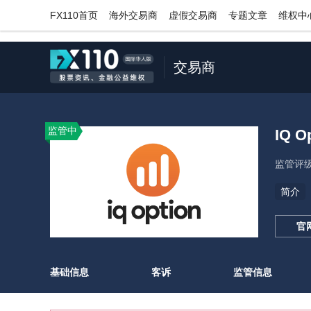
;
FX110首页
海外交易商
虚假交易商
专题文章
维权中
交易商
监管中
IQ O
监管评
简介
官
基础信息
客诉
监管信息