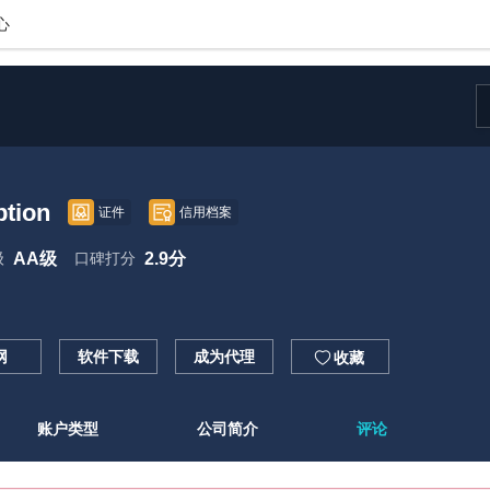
心
ption
证件
信用档案
级
AA级
口碑打分
2.9分
网
软件下载
成为代理

收藏
账户类型
公司简介
评论