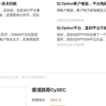
，一直未到账
IQ Option帐户被盗，平台
了，还在拖，说是他们平台像
我账户被盗，帐户电子邮箱被别
金，还需要发出信号，还说
2019-11-04 00:44:24
IQ Option平台，盈利平台
人民币：3286637元但是我
你好，我在IQOPTION注册了
账户资金太大，后来我就把
盈利，现在IQOPTION不让出
提款审核，后面我账户直
出
2019-01-14 14:38:43
来自公开资料，由FX110整理展示。
塞浦路斯CySEC
评级得分
80.0 分