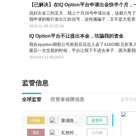
【已解决】在IQ Option平台申请出金快半个月
说好出金三到五天，我上个月26号申请出金，这都六号
我申请的银行发出汇款信号，这纯属骗子，又不是大笔资
等待，一直拖，不给说法，给不给不痛快点。
2019-11-06 12:25:34
IQ Option平台不让提出本金，坑骗我的资金
我在iqoption期权公司前前后后总入金了41603欧元折算
最后一次交易的时候，平台让我下不进去单子，因为看我
全部资金出金了，出金的金额有：33178欧元上面显示
2019-03-12 09:29:47
监管信息
全球监管
投资者保障信息
监管信息
AA
塞浦路斯CySEC
级
监管中
B
瓦努阿图VFSC
级
已注销