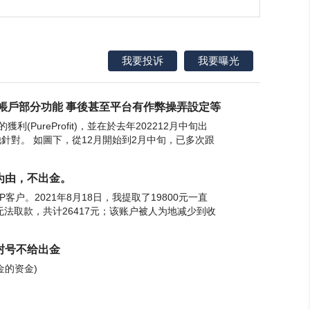
我要投诉
我要曝光
 關閉帳戶部分功能 事後甚至平台有作弊操弄設定等
獲利(PureProfit)，並在於去年202212月中旬出
針對。 如圖下，從12月開始到2月中旬，已多次跟
合平台一切條件跟溝通拉鋸。早在
审查为由，不出金。
IP客户。2021年8月18日，我提取了19800元一直
无法取款，共计26417元；该账户被人为地减少到收
0天。现在我的身份证照片、账户存款
作封号不给出金
金的资金)