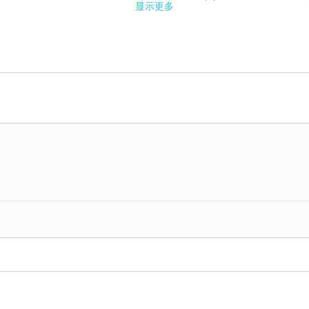
显示更多
作关系，希望为交易者提供稳定、可信赖的交易支持。
s Capital Ltd，并在 毛里求斯金融服务委员会（FSC） 获得许可及
品、指数、股票和差价合约等多类市场中开展业务。
排。
品，满足多种投资需求，包括：