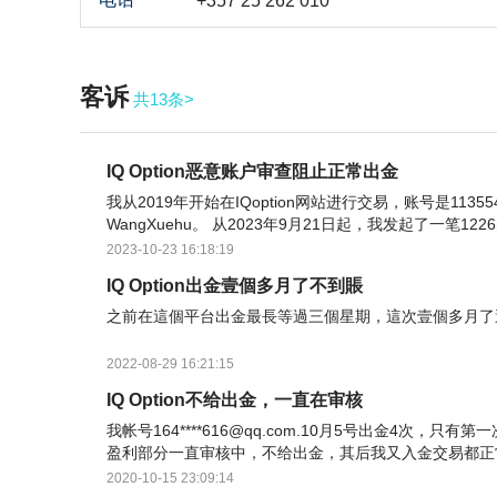
+357 25 262 010
客诉
共13条>
IQ Option恶意账户审查阻止正常出金
我从2019年开始在IQoption网站进行交易，账号是113554
WangXuehu。 从2023年9月21日起，我发起了一笔1
天起，他们通知我要进行账户审查。期间网站关闭了我
2023-10-23 16:18:19
IQ Option出金壹個多月了不到賬
之前在這個平台出金最長等過三個星期，這次壹個多月了
2022-08-29 16:21:15
IQ Option不给出金，一直在审核
我帐号164****616@qq.com.10月5号出金4次，只
盈利部分一直审核中，不给出金，其后我又入金交易都正
有余额了，就是出金一直不给处理，客服就说一直在审核
2020-10-15 23:09:14