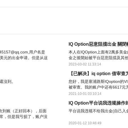
IQ Option惡意阻擋出金
嫌疑
5157@qq.com,用户名是
本人在IQOption上面有2萬多美金的
226美元的出金申请。但是从这
金之後開始被平台惡意阻擋及其他
IQ平台方email聯繫，試圖配
2023-03-02 11:33:14
【已解决】iq option 借
還沒到。
您好，我是塞浦路斯IQoption的V
被审查。我的账户中还有6617元
益30%。我的审查数据已提交5
2021-10-01 03:10:14
IQ Option平台说我违规操
有第一次到账（正好回本），后面
平台说我违规不给我出金(自己入
常，但是我亏损了，账户没
我的帐号，不给出金。
2020-01-12 10:46:49