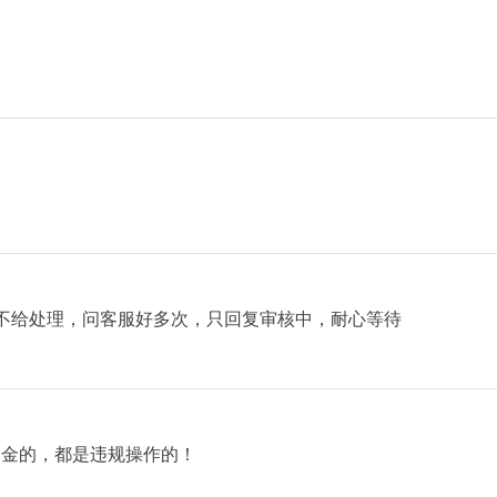
。
供专业交易平台支持：
交易平台，具备丰富的图表工具与指标功能
不给处理，问客服好多次，只回复审核中，耐心等待
站式市场接入和分析功能
随时随地进行市场操作。
了金的，都是违规操作的！