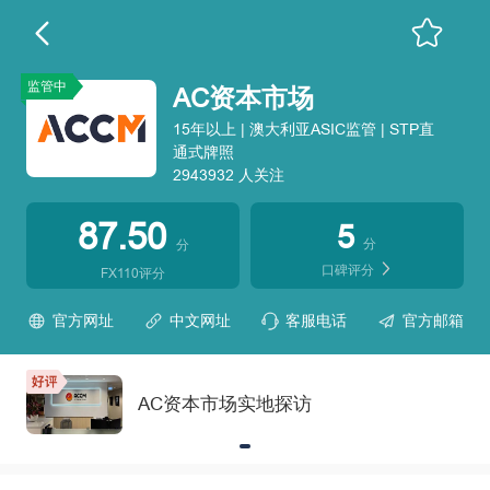
监管中
AC资本市场
15年以上 | 澳大利亚ASIC监管 | STP直
通式牌照
2943932 人关注
87.50
5
分
分
口碑评分
FX110评分
官方网址
中文网址
客服电话
官方邮箱
AC资本市场实地探访