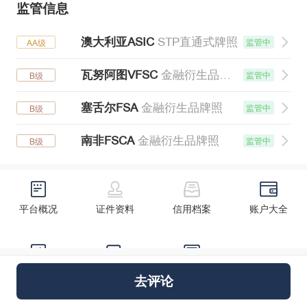
监管信息
澳大利亚ASIC
STP直通式牌照
监管中
AA级
瓦努阿图VFSC
金融衍生品牌照
监管中
B级
塞舌尔FSA
金融衍生品牌照
监管中
B级
南非FSCA
金融衍生品牌照
监管中
B级
平台概况
证件资料
信用档案
账户大全
出入金
维权中心
交易商资讯
去评论