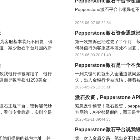
Pepperstone激石平台卡
Pepperstone激石平台卡顿爆仓
2026-06-07 08:22:54
来
Pepperstone激石资金
行为客服基本装死不回复，偶
第一次投诉已经过去了半个月，截
度，减少激石平台对国内新
何补偿行为客服基本装死不回复
望平台加大曝光力度，打击
光展示力度，减少激石平台对国
2026-06-03 20:01:49
赖
Pepperstone激石是
致我银行卡被冻结了，银行
一到关键时刻就出入金通道就问
而导致亏损41250美金，
失，出入金银行卡被冻结，接着
550美金，还差22700
失也只赔付40%，再后来发邮件
2026-05-25 13:36:11
都是跟国内新能源
！
激石投资，Pepperstone
激石正规平台，谎称能代炒
紧急反诈预警！激石投资，peppe
，看似专业靠谱，实则全是
方网站，APP都是假的，图三是
站仅有唯一正版渠道，网址
的，这就是疑点。图九转账是给
2026-02-11 09:44:35
提
Pepperstone激石平
之上了
，汇到了他们提供的钱包地址，并
第一次入金后交易一笔出金不让