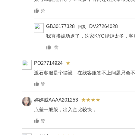

赞
GB30177328
DV27264028
回复
我直接被劝退了，这家KYC规矩太多，客

赞
PO27714924
激石客服是个摆设，在线客服答不上问题只会

赞
婷婷威AAAA201253
点差一般般，出入金比较快，

赞