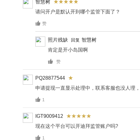
智慧树
请问开户是默认开到哪个监管下面了？

赞
照片残缺
智慧树
回复
肯定是开小岛国啊

赞
PQ28877544
申请提现一直显示处理中，联系客服也没人理

1
IGT9009412
现在这个平台可以开迪拜监管账户吗?

1