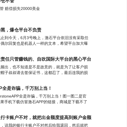
顿爆仓不管
不管 赔偿损失20000美金
通道涉黑，爆仓平台不负责
止到今天，6月3号晚上，激石平台依旧没有采取任
，偶尔回复也是机器人一样的文本，希望平台加大曝
内新用户的割韭菜行为
一个不负责任只管赚钱的、自吹国际大平台的黑心平台
题频出，也不知道是不是故意的，就是为了让客户损
被帽子叔叔请去签保证书，这都忍了，最后连我的损
也不回了，拒接沟通了，回复就是找法务，合规，这
 APP全是诈骗，千万别上当！
rstoneAPP全是诈骗，千万别上当！图一图二是官
苹果手机下载仿冒激石APP的链接，商城是下载不了
私人，也是非正规的，这些都说明是假的，是诈骗。
台说我银行卡账户不对，就把出金额度提高到账户金额
出，说我的银行卡账户不对然后给我退回，然后就把