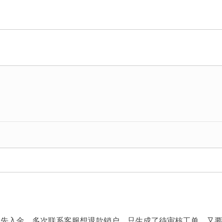
成为全球最大的外汇经纪商之一。
易者的信任。
A，BaFin和DFSA的监管，我们将客户的资金存放在一级银行隔
 Forex Brokers（知名外汇经纪商比较网站）颁发的享有
豪。
就先入金。多次联系客服想退款销户，只生成了待审核工单，又