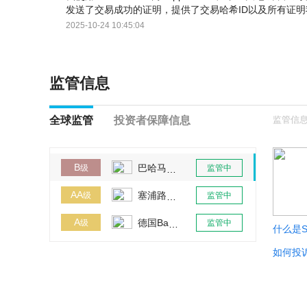
发送了交易成功的证明，提供了交易哈希ID以及所有证
有结果，请谨慎操作。他们只说正在调查。回复说我需要
2025-10-24 10:45:04
监管信息
全球监管
投资者保障信息
监管信息
B
巴哈马SCB
级
监管中
AA
塞浦路斯CySEC
级
监管中
A
德国BaFin
级
监管中
什么是S
如何投