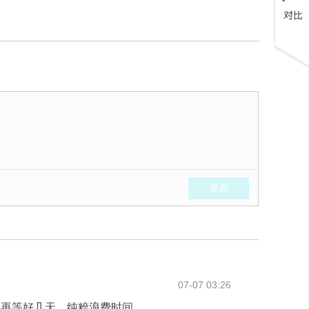
离账户中，并提供许多免费的入金方式。
发布
盛名的奖项，对于能够凭借始终如一的卓越客户服务、绝
07-07 03:26
要再等好几天，纯粹浪费时间。