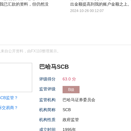
明我已汇款的资料，但仍然没
出金额提高到我的账户金额之上
联系客服……
个小额通道，但是这个小额通道
2024-10-26 00:12:07
后一步邮件确认出金
来自公开资料，由FX110整理展示。
巴哈马SCB
评级得分
63.0 分
监管评级
B
级
CB监管？
监管机构
巴哈马证券委员会
诉交易商？
机构简称
SCB
机构性质
政府监管
成立时间
1995年