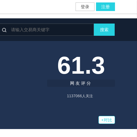
登录
注册

搜索
61.3
网友评分
1137066
人关注
+对比