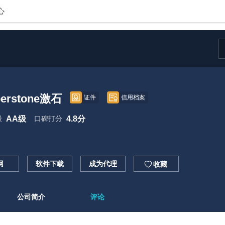
心
perstone激石
证件
信用档案
级
AA级
口碑打分
4.8分
网
软件下载
成为代理

收藏
公司简介
评论