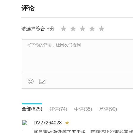
评论
赢得全球各地交易者的信赖
请选择综合评分
我们每天平均处理125.5亿美元笔交易，使我们
我们得到来自逾150个国家的超过300,000名交
除了受到ASIC，SCB，CMA，CySEC，FC
屡获殊荣的经纪商

我们赢得了很多由《投资趋势》、德勤和Compare
佳的交易条件和高性价比而获得认可，我们颇感自
全部(625)
好评(74)
中评(35)
差评(90)
DV27264028
账号审核激活等了五天多，官网还让没审核完