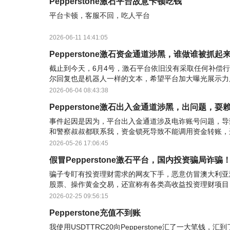
Pepperstone激石平台故意卡顿吃钱
平台卡顿，客服不回，吃人平台
2026-06-11 14:41:05
Pepperstone激石资金通道涉黑，谁做谁被抓起
截止到今天，6月4号，激石平台依旧没有采取任何补偿
尔回复也是机器人一样的文本，希望平台加大曝光展示力
用户的割韭菜行为+，这帮狗日的邮件都是自动回复，希
2026-06-04 08:43:38
黑平台
Pepperstone激石出入金通道涉黑，出问题，耍
事件起因是因为，平台出入金通道涉及电诈账号问题，导
和警察叔叔都联系我，资金锁死导致不能调用资金转账，进
大过年的卡被冻结，再严重一点是要被抓的，现在只赔付我18
2026-05-26 17:06:45
美金。
假冒Pepperstone激石平台，国内投资骗局诈骗
骗子专盯有投资理财需求的网友下手，恶意仿冒澳大利亚
股票、操作黄金交易，还宣称有各类高收益投资理财项目
精心设计的诈骗陷阱！大家一定要牢记：正规激石官方网
2026-02-25 09:56:15
无任何额外后缀、字
Pepperstone充值不到账
我使用USDTTRC20向Pepperstone汇了一大笔钱